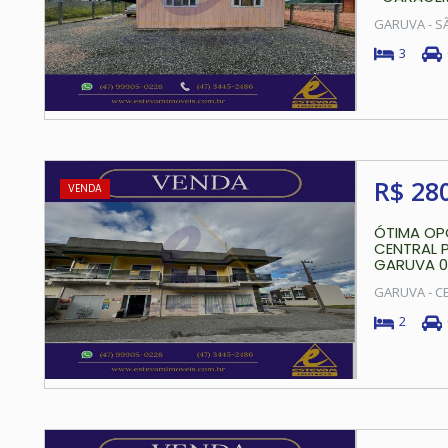
GARUVA - S
3
R$ 28
VENDA
ÓTIMA OP
CENTRAL 
GARUVA 02
GARUVA - C
2