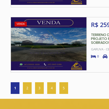
R$ 25
VENDA
TERRENO D
PROJETO 
SOBRADOS
GARUVA - C
0
1
2
3
4
5