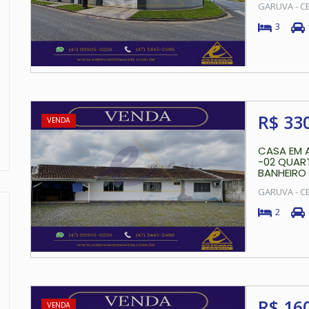
GARUVA - C
3
R$ 33
VENDA
CASA EM 
-02 QUART
BANHEIRO -
GARUVA - C
2
R$ 16
VENDA