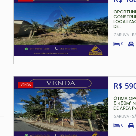
OPORTUNI
CONSTRUI
LOCALIZA
DE...
GARUVA - 
0
R$ 59
VENDA
ÓTIMA OP
5.450M² 
DE ÁREA PA
GARUVA - S
0