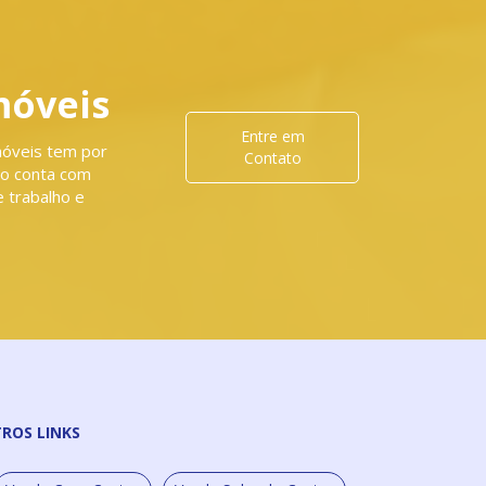
móveis
Entre em
móveis tem por
Contato
sto conta com
 trabalho e
TROS LINKS