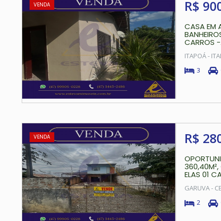
R$ 90
VENDA
CASA EM 
BANHEIRO
CARROS -
ITAPOÁ - I
3
R$ 28
VENDA
OPORTUNI
360,40M²
ELAS 01 C
GARUVA - C
2