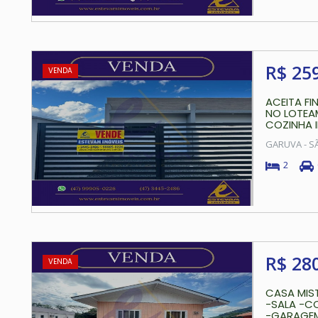
R$ 25
VENDA
ACEITA F
NO LOTEAM
COZINHA I
GARUVA - S
2
R$ 28
VENDA
CASA MIS
-SALA -CO
-GARAGEM 