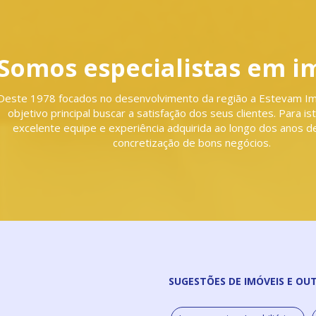
Somos especialistas em i
Deste 1978 focados no desenvolvimento da região a Estevam I
objetivo principal buscar a satisfação dos seus clientes. Para i
excelente equipe e experiência adquirida ao longo dos anos de
concretização de bons negócios.
SUGESTÕES DE IMÓVEIS E OU