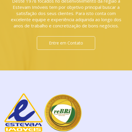
Deste 1978 focados no desenvolvimento da região a
Estevam Imóveis tem por objetivo principal buscar a
satisfação dos seus clientes. Para isto conta com
excelente equipe e experiência adquirida ao longo dos
anos de trabalho e concretização de bons negócios.
Entre em Contato