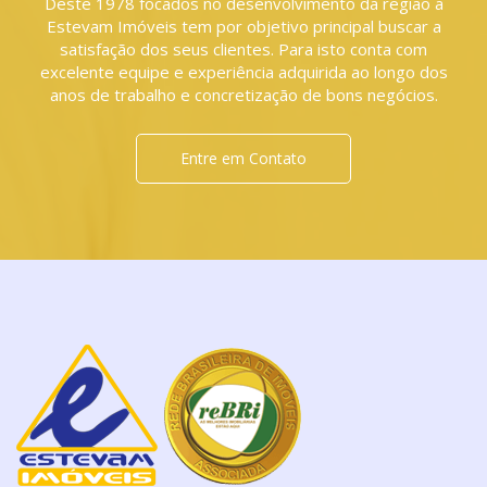
Deste 1978 focados no desenvolvimento da região a
Estevam Imóveis tem por objetivo principal buscar a
satisfação dos seus clientes. Para isto conta com
excelente equipe e experiência adquirida ao longo dos
anos de trabalho e concretização de bons negócios.
Entre em Contato